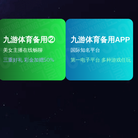
一要抓好学习宣讲。
重要会议，要自觉把
和全国两会精神转化
中的学习宣传，切实
好贯彻落实。
结合学
学院各项事业稳步提
关于教育的系统部
想解放。
要将持续强
合，充分调动学院教
战，推动学院高质量