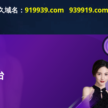
工作
|
师资队伍
|
学科科研
|
人才培养
|
国际教育
|
学团
学院动态
>>
正文
态
安博在线平台召开2025年第二次党委理论学习
2025年03月25日 09:02 马文宇 点击：[
90
]
3月24日上午，安博在线平台在文科楼316会议
次党委理论学习中心组学习会议。安博在线平台党
议，会议由党委书记刘晓霞主持。