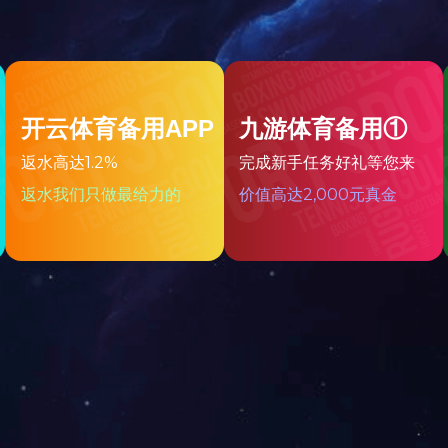
党委书记刘晓霞结合此次学习提出三点要求：
今年全国两会是党的二十届三中全会后召开的一次
学习贯彻习近平总书记在全国两会期间的重要讲话
为务实担当的强大动力，通过多种形式加强在师生
把思想和行动统一到党中央决策部署上来。
二要抓
校工作部署，抓好党建和教学科研工作，不断推进
升，对照习近平总书记重要讲话和政府工作报告中
署，对标反思、对标提升、对标改进。
三要抓好思
能力作风建设与促进学院2025年重点工作相结
职工的热情和干劲，齐心协力，凝心聚力打好攻坚
发展。