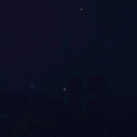
在各位志愿者的精心筹备
声连绵不断，整个教室充满