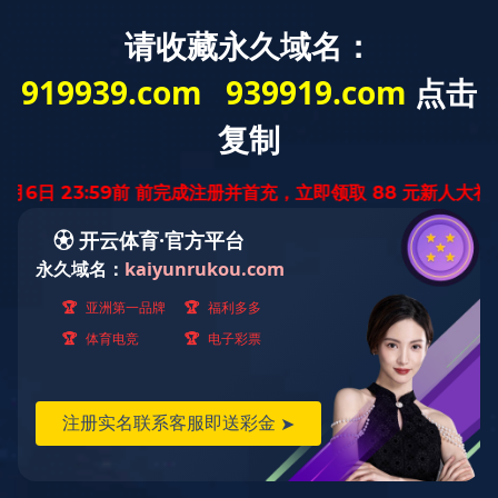
安博(中国)
|
学院介绍
|
新闻公告
|
党建工作
|
WELCOME
当前位置：
安博(中国)
>>
学院动态
>>
正文
学院动态
安博(中国)
【国家语言文字推广基地
能力作风建设年
学习二十大
为积极响应国家语言文字
值，2024年10月24日
台曲竟玮老师的带领下，深